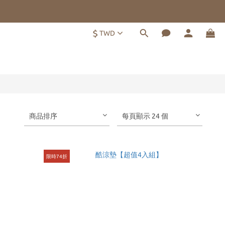
$
TWD
商品排序
每頁顯示 24 個
限時74折