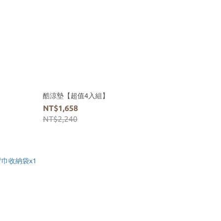
酷涼墊【超值4入組】
NT$1,658
NT$2,240