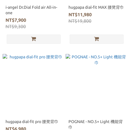
i-angel Dr.Dial Fold air All-in-
hugpapa dial-fit MAX 腰凳背巾
one
NT$11,980
NT$7,900
NT$19,800
NT$9,300
hugpapa dial-fit pro 腰凳背巾
POGNAE - NO.5+ Light 機能背
巾
NT$6,980