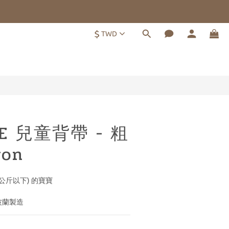
$
TWD
立即購買
DE 兒童背帶 - 粗
on
0公斤以下) 的寶寶
波蘭製造