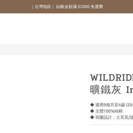
｜台灣地區｜ 結帳金額滿 $2000 免運費
WILDRI
曠鐵灰 Ir
◆ 適用9個月至4歲 (2
◆ 主體100%純棉
◆ 荷蘭設計，土耳其/