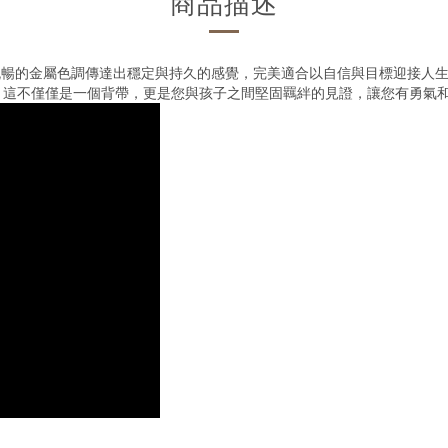
商品描述
。其流暢的金屬色調傳達出穩定與持久的感覺，完美適合以自信與目標迎接
。這不僅僅是一個背帶，更是您與孩子之間堅固羈絆的見證，讓您有勇氣