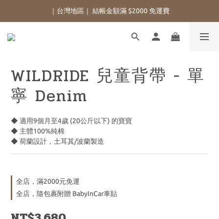
｜台灣地區｜ 結帳金額滿 $2000 免運費
WILDRIDE 兒童背帶 - 單
寧 Denim
◆ 適用9個月至4歲 (20公斤以下) 的寶寶
◆ 主體100%純棉
◆ 荷蘭設計，土耳其/波蘭製造
全店，滿2000元免運
全店，隨包裹附贈 BabyInCar車貼
NT$3,680