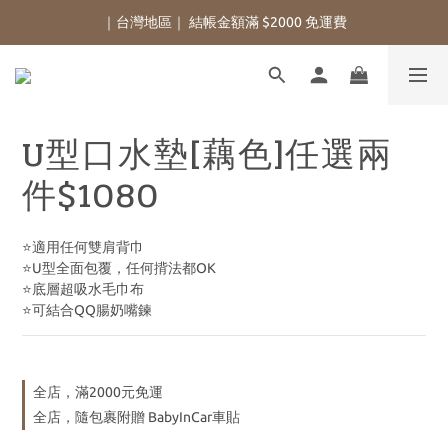
｜台灣地區｜ 結帳金額滿 $2000 免運費
U型口水墊[藕色]任選兩
件$1080
⭐適用任何雙肩背巾
⭐U型全面包覆，任何揹法都OK
⭐底層超吸水毛巾布
⭐可結合QQ腸奶嘴鍊
全店，滿2000元免運
全店，隨包裹附贈 BabyInCar車貼