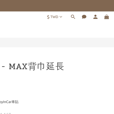
$
TWD
立即購買
E - MAX背巾延長
yInCar車貼