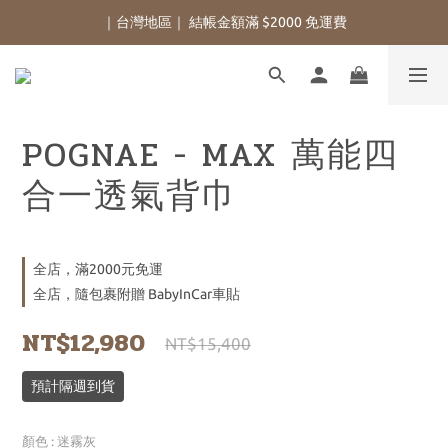
｜台灣地區｜ 結帳金額滿 $2000 免運費
POGNAE - MAX 萬能四
合一透氣背巾
全店，滿2000元免運
全店，隨包裹附贈 BabyInCar車貼
NT$12,980
NT$15,400
預計隔週到貨
顏色
: 迷霧灰