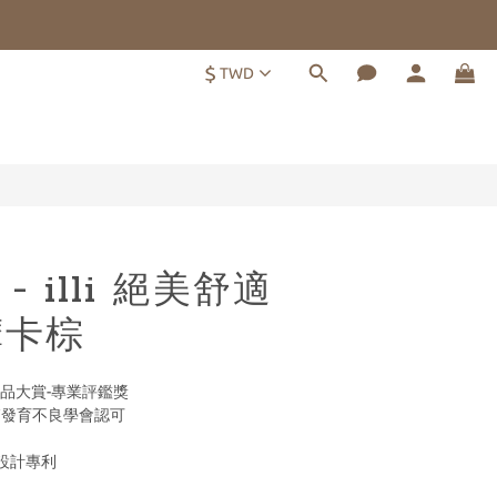
$
TWD
立即購買
 - illi 絕美舒適
摩卡棕
菁品大賞-專業評鑑獎
髖關節發育不良學會認可
設計專利