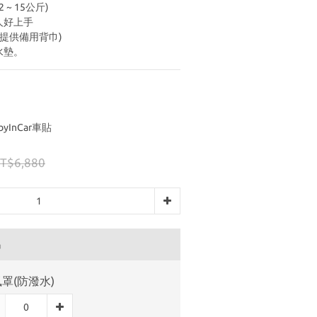
2 ~ 15公斤)
人好上手
可提供備用背巾)
水墊。
yInCar車貼
T$6,880
品
罩(防潑水)