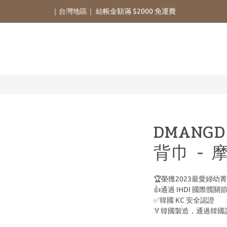
｜台灣地區｜ 結帳金額滿 $2000 免運費
DMANGD
背巾 - 
🏆榮獲2023最愛婦幼
👍通過 IHDI 國際
✅韓國 KC 安全認證
🏅韓國製造，通過韓國