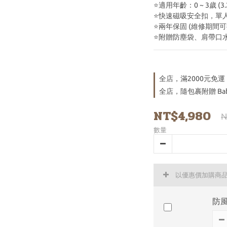
⭐適用年齡：0 ~ 3歲 (3.
⭐快速磁吸安全扣，單
⭐兩年保固 (維修期間
⭐附贈防塵袋、肩帶口
全店，滿2000元免運
全店，隨包裹附贈 Bab
NT$4,980
N
數量
以優惠價加購商
防風