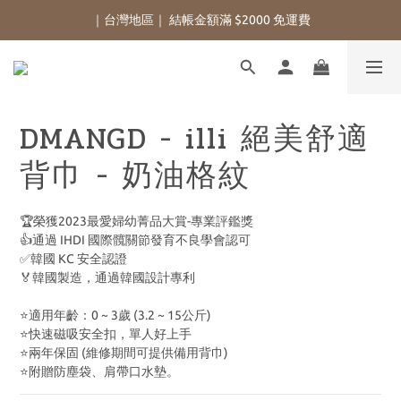
｜台灣地區｜ 結帳金額滿 $2000 免運費
DMANGD - illi 絕美舒適
背巾 - 奶油格紋
🏆榮獲2023最愛婦幼菁品大賞-專業評鑑獎
👍通過 IHDI 國際髖關節發育不良學會認可
✅韓國 KC 安全認證
🏅韓國製造，通過韓國設計專利
⭐適用年齡：0 ~ 3歲 (3.2 ~ 15公斤)
⭐快速磁吸安全扣，單人好上手
⭐兩年保固 (維修期間可提供備用背巾)
⭐附贈防塵袋、肩帶口水墊。