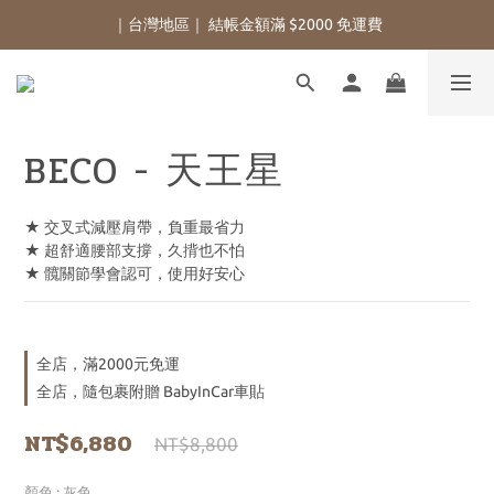
｜台灣地區｜ 結帳金額滿 $2000 免運費
BECO - 天王星
★ 交叉式減壓肩帶，負重最省力
★ 超舒適腰部支撐，久揹也不怕
★ 髖關節學會認可，使用好安心
全店，滿2000元免運
全店，隨包裹附贈 BabyInCar車貼
NT$6,880
NT$8,800
顏色
: 灰色