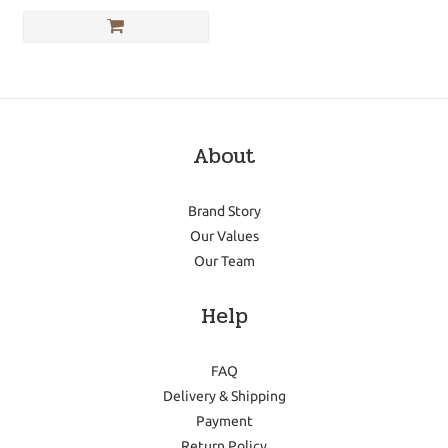
About
Brand Story
Our Values
Our Team
Help
FAQ
Delivery & Shipping
Payment
Return Policy