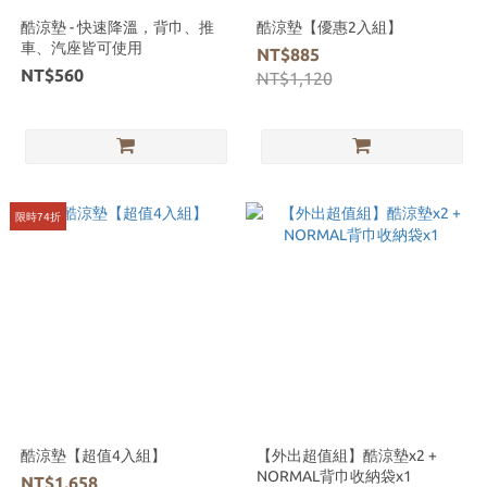
酷涼墊 - 快速降溫，背巾、推
酷涼墊【優惠2入組】
車、汽座皆可使用
NT$885
NT$560
NT$1,120
限時74折
酷涼墊【超值4入組】
【外出超值組】酷涼墊x2 +
NORMAL背巾收納袋x1
NT$1,658