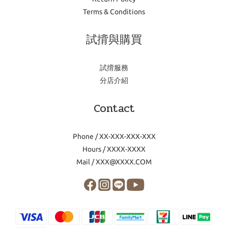
Terms & Conditions
試揹與購買
試揹服務
分店介紹
Contact
Phone / XX-XXX-XXX-XXX
Hours / XXXX-XXXX
Mail / XXX@XXXX.COM