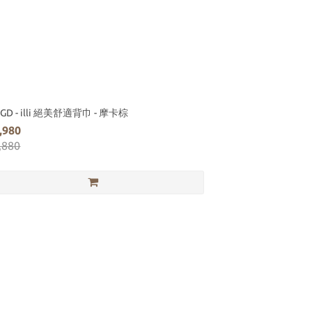
GD - illi 絕美舒適背巾 - 摩卡棕
,980
,880