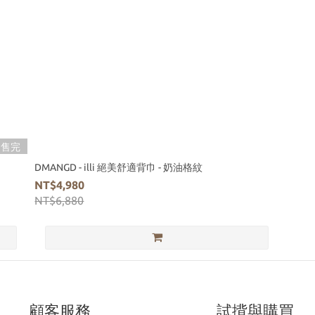
售完
DMANGD - illi 絕美舒適背巾 - 奶油格紋
NT$4,980
NT$6,880
顧客服務
試揹與購買