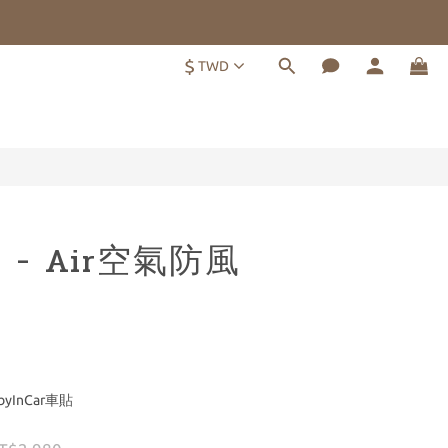
$
TWD
立即購買
a - Air空氣防風
yInCar車貼