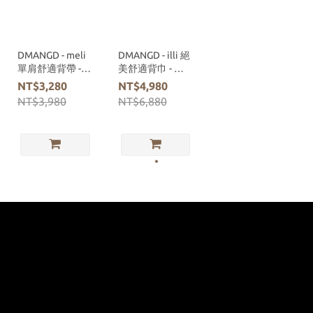
DMANGD - meli
DMANGD - illi 絕
單肩舒適背帶 -
美舒適背巾 - 奶
淡杏米
油格紋
NT$3,280
NT$4,980
NT$3,980
NT$6,880